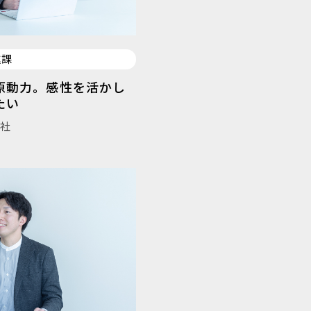
進課
原動力。感性を活かし
たい
入社