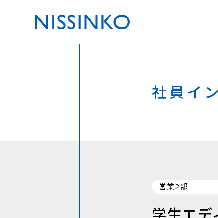
社員イ
営業2部
学生エデ