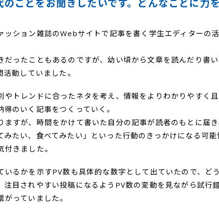
代のことをお聞きしたいです。どんなことに力
ァッション雑誌のWebサイトで記事を書く学生エディターの
きだったこともあるのですが、幼い頃から文章を読んだり書い
年間活動していました。
別やトレンドに合ったネタを考え、情報をよりわかりやすく且
納得のいく記事をつくっていく。
りますが、時間をかけて書いた自分の記事が読者のもとに届き
てみたい、食べてみたい」といった行動のきっかけになる可能
気付きました。
ているかを示すPV数も具体的な数字として出ていたので、ど
、注目されやすい投稿になるようPV数の変動を見ながら試行
繋がっていました。